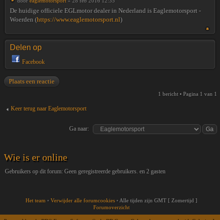
door
eaglemotorsport
» 28 feb 2016 12:35
De huidige officiele EGLmotor dealer in Nederland is Eaglemotorsport -
Woerden (
https://www.eaglemotorsport.nl
)
Delen op
Facebook
Plaats een reactie
1 bericht • Pagina
1
van
1
Keer terug naar Eaglemotorsport
Ga naar:
Wie is er online
Gebruikers op dit forum: Geen geregistreerde gebruikers. en 2 gasten
Het team
•
Verwijder alle forumcookies
•
Alle tijden zijn GMT [ Zomertijd ]
Forumoverzicht