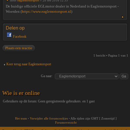
door
eaglemotorsport
» 28 feb 2016 12:35
De huidige officiele EGLmotor dealer in Nederland is Eaglemotorsport -
Woerden (
https://www.eaglemotorsport.nl
)
Delen op
Facebook
Plaats een reactie
1 bericht • Pagina
1
van
1
Keer terug naar Eaglemotorsport
Ga naar:
Wie is er online
Gebruikers op dit forum: Geen geregistreerde gebruikers. en 1 gast
Het team
•
Verwijder alle forumcookies
•
Alle tijden zijn GMT [ Zomertijd ]
Forumoverzicht