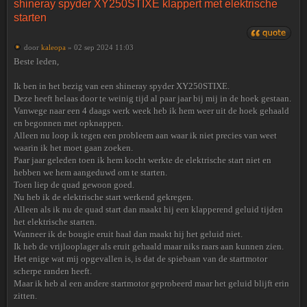
shineray spyder XY250STIXE klappert met elektrische
starten
door
kaleopa
» 02 sep 2024 11:03
Beste leden,
Ik ben in het bezig van een shineray spyder XY250STIXE.
Deze heeft helaas door te weinig tijd al paar jaar bij mij in de hoek gestaan.
Vanwege naar een 4 daags werk week heb ik hem weer uit de hoek gehaald
en begonnen met opknappen.
Alleen nu loop ik tegen een probleem aan waar ik niet precies van weet
waarin ik het moet gaan zoeken.
Paar jaar geleden toen ik hem kocht werkte de elektrische start niet en
hebben we hem aangeduwd om te starten.
Toen liep de quad gewoon goed.
Nu heb ik de elektrische start werkend gekregen.
Alleen als ik nu de quad start dan maakt hij een klapperend geluid tijden
het elektrische starten.
Wanneer ik de bougie eruit haal dan maakt hij het geluid niet.
Ik heb de vrijlooplager als eruit gehaald maar niks raars aan kunnen zien.
Het enige wat mij opgevallen is, is dat de spiebaan van de startmotor
scherpe randen heeft.
Maar ik heb al een andere startmotor geprobeerd maar het geluid blijft erin
zitten.