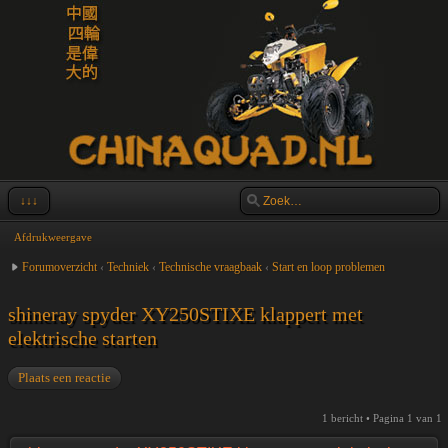
↓↓↓
Afdrukweergave
Forumoverzicht
‹
Techniek
‹
Technische vraagbaak
‹
Start en loop problemen
shineray spyder XY250STIXE klappert met
elektrische starten
Plaats een reactie
1 bericht • Pagina
1
van
1