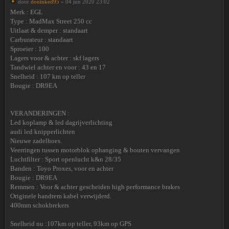
door
doninked95
» 04 jun 2020 23:02
Merk : EGL
Type : MadMax Street 250 cc
Uitlaat & demper : standaart
Carburateur : standaart
Sproeier : 100
Lagers voor & achter : skf lagers
Tandwiel achter en voor : 43 en 17
Snelheid : 107 km op teller
Bougie : DR9EA
VERANDERINGEN :
Led koplamp & led dagrijverlichting
audi led knipperlichten
Nieuwe zadelhoes.
Veerringen tussen motorblok ophanging & bouten vervangen
Luchtfilter : Sport openlucht k&n 28/35
Banden : Toyo Proxes, voor en achter
Bougie : DR9EA
Remmen : Voor & achter gescheiden high performance brakes
Originele handrem kabel verwijderd.
400mm schokbrekers
Snelheid nu :107km op teller, 93km op GPS