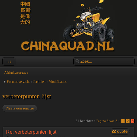
↓↓↓
Afdrukweergave
Forumoverzicht
‹
Techniek
‹
Modificaties
verbeterpunten lijst
Plaats een reactie
21 berichten •
Pagina
3
van
3
•
1
2
3
Re: verbeterpunten lijst