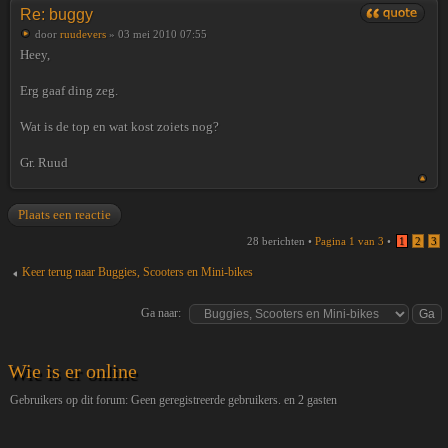
Re: buggy
door
ruudevers
» 03 mei 2010 07:55
Heey,
Erg gaaf ding zeg.
Wat is de top en wat kost zoiets nog?
Gr. Ruud
Plaats een reactie
28 berichten •
Pagina
1
van
3
•
1
2
3
Keer terug naar Buggies, Scooters en Mini-bikes
Ga naar:
Wie is er online
Gebruikers op dit forum: Geen geregistreerde gebruikers. en 2 gasten