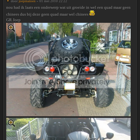
door
joepmaloen
» 01 mei 2010 22:22
nou had ik laats een onderwerp wat uit groeide in wel een quad maar geen
chinees dus bij deze geen quad maar wel chinees
GR Joep