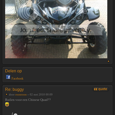
Delen op
Facebook
Re: buggy
door
roonroon
» 02 mei 2010 00:09
Ruilen voor een Chinese Quad??