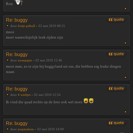
Ron
Re: buggy
door
fretje-pitbull
» 02 mei 2010 08:15
mooi
moet waarschijnlijk leuk rijden zijn
Re: buggy
door
zweepspin
» 02 mei 2010 12:46
mooi man, zo te zijn bij buggyland uit oss, die hebben erg leuke dingen
staan.
Re: buggy
door
4 wieltjes
» 02 mei 2010 12:54
Ik vind die quad rechts op de foto ook wel stoer.
Re: buggy
door
joepmaloen
» 02 mei 2010 14:09