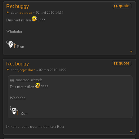
Re: buggy
door
roonroon
» 02 mei 2010 14:17
Dus niet ruilen
????
Whahaha
Ron
Re: buggy
door
joepmaloen
» 02 mei 2010 14:22
roonroon schreef:
Dus niet ruilen
????
Whahaha
Ron
ik kan er eens over na denken Ron