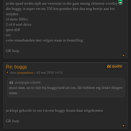
ja die quad rechts rijdt me vrouwtje in die gaat menig chineese voorbij
die buggy is super vet nu 350 km gereden ben dus nog beetje aan het
inrijden
cf moto 500cc
2 of 4 wiel drive
sperr diff
ect.
vette straatbanden met velgen staan in bestelling
GR Joep
Re: buggy
door
joepmaloen
» 02 mei 2010 14:11
zweepspin schreef:
mooi man, zo te zijn bij buggyland uit oss, die hebben erg leuke dingen
staan.
ja klopt gekocht in oss via een buggy forum daar uitgekomen
GR Joep