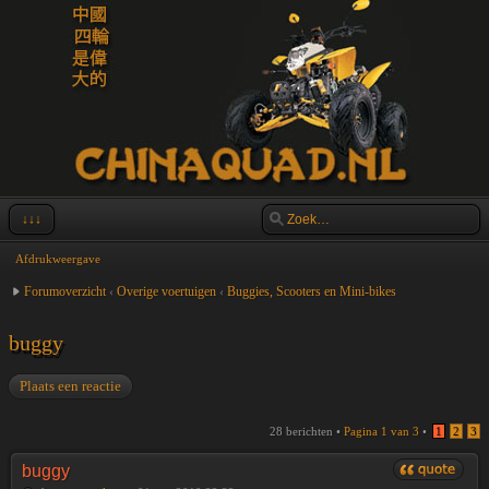
↓↓↓
Afdrukweergave
Forumoverzicht
‹
Overige voertuigen
‹
Buggies, Scooters en Mini-bikes
buggy
Plaats een reactie
28 berichten •
Pagina
1
van
3
•
1
2
3
buggy