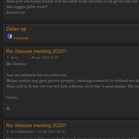
Maar juist een beetje blazen over het asfalt helpt ons (mij in elk geval) om ook 
Wat zeggen jullie ervan?
Iemand zin
Delen op
Facebook
Re: Nieuwe meeting 2020?
door
nimda
» 30 apr 2020 22:56
Hoi Donnie,
Aan zin ontbreekt het ons zeker niet.
Helaas worden nog geen grotere groepen / meetings verwacht in verband met d
Maar, zelf rij ik met een van m'n kids achterop, en/of met 'n quad maatje. Dat mag
Greetz,
M.
Re: Nieuwe meeting 2020?
door
Bakkertje5
» 22 feb 2021 16:18