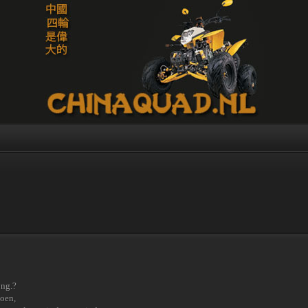
ong.?
doen,