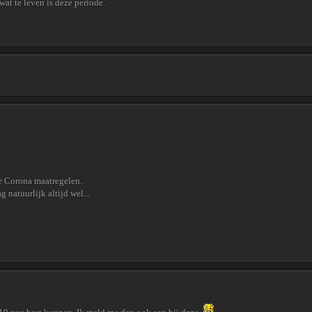
wat te leven is deze periode.
e Corona maatregelen.
 natuurlijk altijd wel...