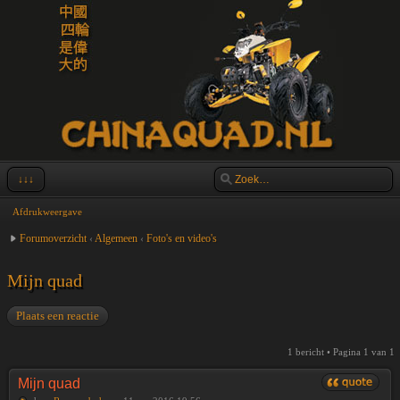
↓↓↓
Afdrukweergave
Forumoverzicht
‹
Algemeen
‹
Foto's en video's
Mijn quad
Plaats een reactie
1 bericht • Pagina
1
van
1
Mijn quad