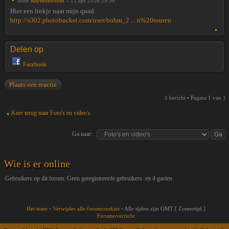
door
Raymonbohm
» 11 apr 2016 19:56
Hier een linkje naar mijn quad.
http://s302.photobucket.com/user/bohm_2 ... n%20touren
Delen op
Facebook
Plaats een reactie
1 bericht • Pagina
1
van
1
Keer terug naar Foto's en video's
Ga naar:
Wie is er online
Gebruikers op dit forum: Geen geregistreerde gebruikers. en 4 gasten
Het team
•
Verwijder alle forumcookies
•
Alle tijden zijn GMT [ Zomertijd ]
Forumoverzicht