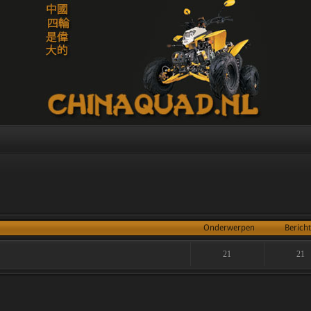
Onderwerpen
Berich
21
21