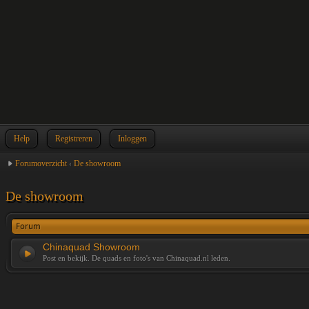
Help
Registreren
Inloggen
Forumoverzicht
‹
De showroom
De showroom
Forum
Chinaquad Showroom
Post en bekijk. De quads en foto's van Chinaquad.nl leden.