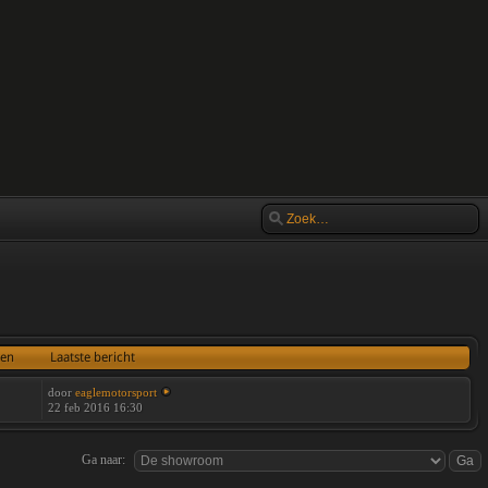
ten
Laatste bericht
door
eaglemotorsport
22 feb 2016 16:30
Ga naar: