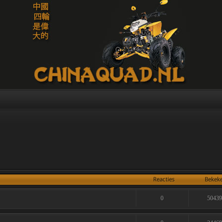
Reacties
Bekek
0
5043