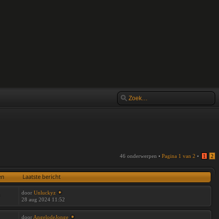
46 onderwerpen •
Pagina
1
van
2
•
1
2
en
Laatste bericht
door
Unluckyz
9
28 aug 2024 11:52
door
AngelodeJonge