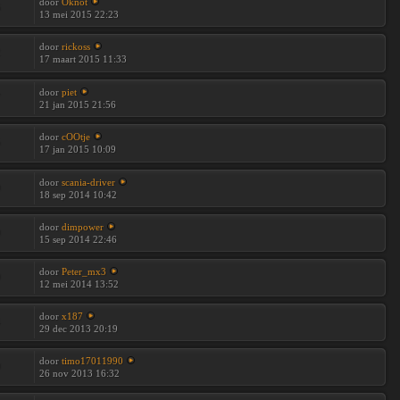
door
Oknot
6
13 mei 2015 22:23
door
rickoss
2
17 maart 2015 11:33
door
piet
7
21 jan 2015 21:56
door
cOOtje
5
17 jan 2015 10:09
door
scania-driver
0
18 sep 2014 10:42
door
dimpower
0
15 sep 2014 22:46
door
Peter_mx3
9
12 mei 2014 13:52
door
x187
4
29 dec 2013 20:19
door
timo17011990
9
26 nov 2013 16:32