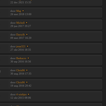
9
22 dec 2021 15:33
door
Msg
0
26 mei 2018 13:00
door
Michell
8
29 jun 2017 19:27
door
Darrylb
5
09 mei 2017 16:20
door
jesse321
0
27 okt 2016 18:35
door
Bashacro
8
30 sep 2016 16:56
door
Chris96
2
30 aug 2016 17:35
door
Chris96
3
19 aug 2016 20:42
door
4 wieltjes
0
12 okt 2015 08:06