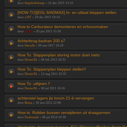
door
AngelodeJonge
» 22 dec 2021 15:33
[HOW-TO][EGL MADMAX] In- en uitlaat kleppen stellen
door
x187
» 29 dec 2013 19:14
How to Carburateur demonteren en schoonmaken
door
admin
» 05 jun 2011 15:30
Achterbrug bashan 200 s7
door
Darrylb
» 09 mei 2017 16:20
How To: Stappenplan storing motor doet niets:
door
DexterXL
» 08 feb 2012 20:32
How To: Stappenplan kleppen stellen!!
door
DexterXL
» 12 aug 2011 20:35
How To: uitlijnen !!
door
DexterXL
» 06 jul 2011 16:16
achterwiel lagers jla loncin 21-b vervangen
door
Remq
» 30 mei 2012 22:08
How to: Rubber bussen verwijderen uit draagarmen
door
Firehuntah
» 06 jul 2014 10:30