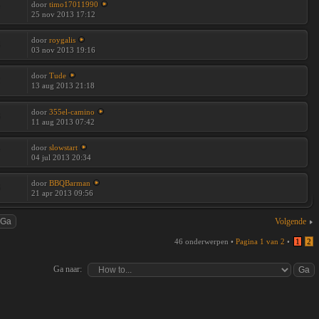
door
timo17011990
7
25 nov 2013 17:12
door
roygalis
3
03 nov 2013 19:16
door
Tude
2
13 aug 2013 21:18
door
355el-camino
6
11 aug 2013 07:42
door
slowstart
7
04 jul 2013 20:34
door
BBQBarman
6
21 apr 2013 09:56
Volgende
46 onderwerpen •
Pagina
1
van
2
•
1
2
Ga naar: