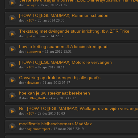
Versterkte draagarm bussen. EGL/Shineray/Bashan Narin D
door
selwyn
» 15 sep 2012 21:25
[HOW-TO][EGL MADMAX] Remmen scheiden
door
x187
» 26 jan 2014 20:58
Trekstang met dwingende stuur inrichting, tbv. ZTR Trike.
door
piet
» 05 nov 2014 22:02
how to:ketting spannen JLA loncin streetquad
door
dimpower
» 11 apr 2012 15:31
[HOW-TO][EGL MADMAX] Motorolie vervangen
door
x187
» 02 apr 2012 18:11
Gasvering op druk brengen bij alle quad's
door
slowstart
» 01 aug 2012 05:47
hoe kan je uw steekmaat berekenen
door
Blue_thrill
» 24 aug 2013 12:17
Re: [HOW-TO][EGL MADMAX] Wiellagers voorzijde vervang
door
x187
» 29 dec 2013 18:03
modificatie hielbeschermers MadMax
door
eaglemotorsport
» 12 maart 2013 23:19