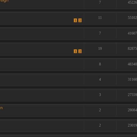
esign
7
4522
11
5510
1
2
7
4160
19
8287
1
2
8
4834
4
3116
3
2755
en
2
2808
2
2301