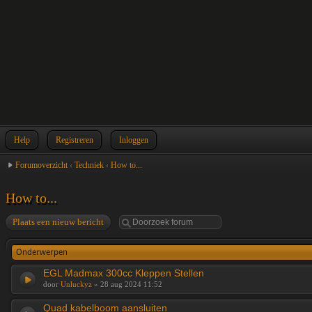
Help
Registreren
Inloggen
Forumoverzicht
‹
Techniek
‹
How to...
How to...
Plaats een nieuw bericht
Onderwerpen
EGL Madmax 300cc Kleppen Stellen
door
Unluckyz
» 28 aug 2024 11:52
Quad kabelboom aansluiten