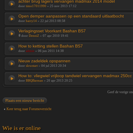
achter brug lagers vervangen madmax 2014 model
door
timo17011990
» 25 nov 2013 17:12
Open demper aanpassen op een standaard uitlaatbocht
door
barry14
» 22 jul 2013 08:58
Verlagingsset Voorkant Bashan BS7
door
DenniZ
» 07 apr 2010 19:41
How to ketting stellen Bashan BS7
door
admin
» 06 jun 2011 14:38
Nieuw zadeldek opspannen
door
slowstart
» 04 jul 2013 20:34
How to: vliegwiel vrijloop tandwiel vervangen madmax 250cc
door
BBQBarman
» 20 apr 2013 20:25
Geef de vorige o
Plaats een nieuw bericht
Keer terug naar Forumoverzicht
Wie is er online