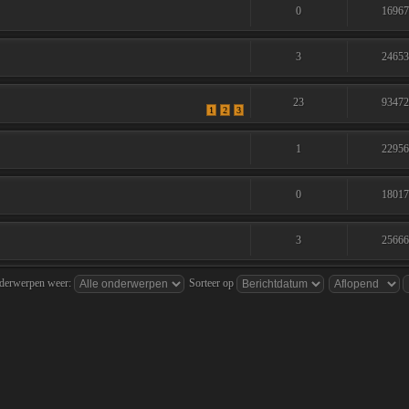
0
1696
3
2465
23
9347
1
2
3
1
2295
0
1801
3
2566
nderwerpen weer:
Sorteer op