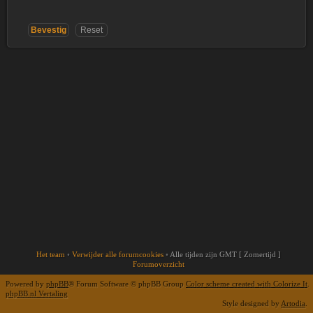
Het team
•
Verwijder alle forumcookies
•
Alle tijden zijn GMT [ Zomertijd ]
Forumoverzicht
Powered by
phpBB
® Forum Software © phpBB Group
Color scheme created with Colorize It
.
phpBB.nl Vertaling
Style designed by
Artodia
.