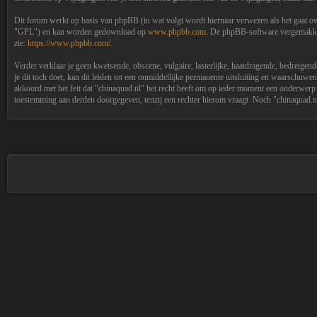
Dit forum werkt op basis van phpBB (in wat volgt wordt hiernaar verwezen als het gaat 
"GPL") en kan worden gedownload op
www.phpbb.com
. De phpBB-software vergemakkeli
zie:
https://www.phpbb.com/
.
Verder verklaar je geen kwetsende, obscene, vulgaire, lasterlijke, haatdragende, bedreigende
je dit toch doet, kan dit leiden tot een onmiddellijke permanente uitsluiting en waarschuw
akkoord met het feit dat "chinaquad.nl" het recht heeft om op ieder moment een onderwerp 
toestemming aan derden doorgegeven, tenzij een rechter hierom vraagt. Noch "chinaquad.