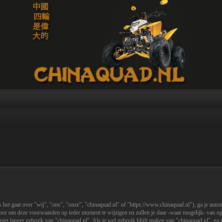
 het gaat over "wij", "ons", "onze", "chinaquad.nl" of "https://www.chinaquad.nl"), ga je aut
or om deze voorwaarden op ieder moment te wijzigen en zullen je daar -waar mogelijk- van op 
niet langer gebruik van "chinaquad.nl". Als je wel gebruik blijft maken van "chinaquad.nl", ga