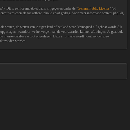
. Dit is een forumpakket dat is vrijgegeven onder de "
General Public License
" (of
 en/of verbieden als toelaatbare inhoud en/of gedrag. Voor meer informatie omtrent phpBB,
ionale wetten, de wetten van je eigen land of het land waar "chinaquad.nl" gehost wordt. Als
e post opgeslagen, waardoor we het volgen van de voorwaarden kunnen afdwingen. Je gaat ook
atie in onze database wordt opgeslagen. Deze informatie wordt nooit zonder jouw
aakt zouden worden.