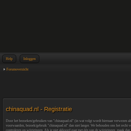
Help
Inloggen
Forumoverzicht
chinaquad.nl - Registratie
Door het bezoeken/gebruiken van "chinaquad.nl" (in wat volgt wordt hiernaar verwezen als
voorwaarden, bezoek/gebruik "chinaquad.nl" dan niet langer. We behouden ons het recht vo
controleren op wijzigingen. Als je niet akkoord gaat met één van de wijzigingen, maak dan 