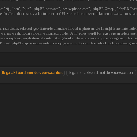
over "zij", "hen", "hun", "phpBB-software", "www.phpbb.com", "phpBB Groep", "phpBB Teams")
jkt alleen discussies via het internet en GPL verbiedt hen tussen te komen in wat wij toestaan
, racistische, seksueel-georiënteerde of andere inhoud te plaatsen, die in strijd is met internat
en we, als we dit nodig vinden, je internetprovider. Je IP-adres wordt bij registratie en ieder
te verwijderen, verplaatsen of sluiten. Als gebruiker sta je ook toe dat jouw opgegeven inform
nl", noch phpBB zijn verantwoordelijk als je gegevens door een forumhack toch openbaar gem