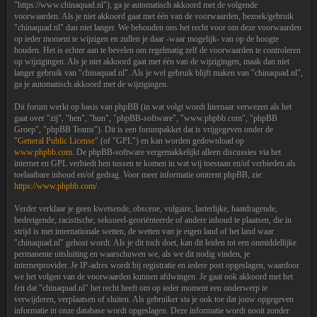
"https://www.chinaquad.nl"), ga je automatisch akkoord met de volgende
voorwaarden. Als je niet akkoord gaat met één van de voorwaarden, bezoek/gebruik
"chinaquad.nl" dan niet langer. We behouden ons het recht voor om deze voorwaarden
op ieder moment te wijzigen en zullen je daar -waar mogelijk- van op de hoogte
houden. Het is echter aan te bevelen om regelmatig zelf de voorwaarden te controleren
op wijzigingen. Als je niet akkoord gaat met één van de wijzigingen, maak dan niet
langer gebruik van "chinaquad.nl". Als je wel gebruik blijft maken van "chinaquad.nl",
ga je automatisch akkoord met de wijzigingen.
Dit forum werkt op basis van phpBB (in wat volgt wordt hiernaar verwezen als het
gaat over "zij", "hen", "hun", "phpBB-software", "www.phpbb.com", "phpBB
Groep", "phpBB Teams"). Dit is een forumpakket dat is vrijgegeven onder de
"
General Public License
" (of "GPL") en kan worden gedownload op
www.phpbb.com
. De phpBB-software vergemakkelijkt alleen discussies via het
internet en GPL verbiedt hen tussen te komen in wat wij toestaan en/of verbieden als
toelaatbare inhoud en/of gedrag. Voor meer informatie omtrent phpBB, zie:
https://www.phpbb.com/
.
Verder verklaar je geen kwetsende, obscene, vulgaire, lasterlijke, haatdragende,
bedreigende, racistische, seksueel-georiënteerde of andere inhoud te plaatsen, die in
strijd is met internationale wetten, de wetten van je eigen land of het land waar
"chinaquad.nl" gehost wordt. Als je dit toch doet, kan dit leiden tot een onmiddellijke
permanente uitsluiting en waarschuwen we, als we dit nodig vinden, je
internetprovider. Je IP-adres wordt bij registratie en iedere post opgeslagen, waardoor
we het volgen van de voorwaarden kunnen afdwingen. Je gaat ook akkoord met het
feit dat "chinaquad.nl" het recht heeft om op ieder moment een onderwerp te
verwijderen, verplaatsen of sluiten. Als gebruiker sta je ook toe dat jouw opgegeven
informatie in onze database wordt opgeslagen. Deze informatie wordt nooit zonder