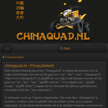
↓↓↓
Forumoverzicht
chinaquad.nl - Privacybeleid
Deze beleidsverklaring legt uit hoe "chinaquad.nl" en bijhorende instanties (in wat
volgt wordt hiernaar verwezen als het gaat over "wij", "ons", "onze", "chinaquad.nl",
"https://www.chinaquad.nl") en phpBB (in wat volgt wordt hiernaar verwezen als het
gaat over "zij", "hen", "hun", "phpBB-software", "www.phpbb.com", "phpBB
Group", "phpBB Teams") omgaan met de informatie die tijdens je gebruikssessie
verzameld wordt (dus "jouw informatie").
Je informatie wordt op 2 manieren bijgehouden. Ten eerste door "chinaquad.nl" te
bezoeken, worden er door de phpBB-software enkele cookies op je computer
opgeslagen; dit zijn kleine tekstbestandjes die in de tijdelijke bestanden van je browser