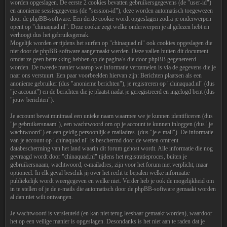
worden opgeslagen. De eerste 2 cookies bevatten gebruikersgegevens (de "user-id")
en anonieme sessiegegevens (de "session-id"), deze worden automatisch toegewezen
door de phpBB-software. Een derde cookie wordt opgeslagen zodra je onderwerpen
opent op "chinaquad.nl". Deze cookie zegt welke onderwerpen je al gelezen hebt en
verhoogt dus het gebruiksgemak.
Mogelijk worden er tijdens het surfen op "chinaquad.nl" ook cookies opgeslagen die
niet door de phpBB-software aangemaakt werden. Deze vallen buiten dit document
omdat ze geen betrekking hebben op de pagina’s die door phpBB gegenereerd
worden. De tweede manier waarop we informatie verzamelen is via de gegevens die je
naar ons verstuurt. Een paar voorbeelden hiervan zijn: Berichten plaatsen als een
anonieme gebruiker (dus "anonieme berichten"), je registreren op "chinaquad.nl" (dus
"je account") en de berichten die je plaatst nadat je geregistreerd en ingelogd bent (dus
"jouw berichten").
Je account bevat minimaal een unieke naam waarmee we je kunnen identificeren (dus
"je gebruikersnaam"), een wachtwoord om op je account te kunnen inloggen (dus "je
wachtwoord") en een geldig persoonlijk e-mailadres. (dus "je e-mail"). De informatie
van je account op "chinaquad.nl" is beschermd door de wetten omtrent
databescherming van het land waarin dit forum gehost wordt. Alle informatie die nog
gevraagd wordt door "chinaquad.nl" tijdens het registratieproces, buiten je
gebruikersnaam, wachtwoord, e-mailadres, zijn voor het forum niet verplicht, maar
optioneel. In elk geval beschik jij over het recht te bepalen welke informatie
publiekelijk wordt weergegeven en welke niet. Verder heb je ook de mogelijkheid om
in te stellen of je de e-mails die automatisch door de phpBB-software gemaakt worden
al dan niet wilt ontvangen.
Je wachtwoord is versleuteld (en kan niet terug leesbaar gemaakt worden), waardoor
het op een veilige manier is opgeslagen. Desondanks is het niet aan te raden dat je