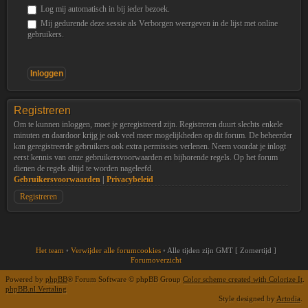
Log mij automatisch in bij ieder bezoek.
Mij gedurende deze sessie als Verborgen weergeven in de lijst met online
gebruikers.
Registreren
Om te kunnen inloggen, moet je geregistreerd zijn. Registreren duurt slechts enkele
minuten en daardoor krijg je ook veel meer mogelijkheden op dit forum. De beheerder
kan geregistreerde gebruikers ook extra permissies verlenen. Neem voordat je inlogt
eerst kennis van onze gebruikersvoorwaarden en bijhorende regels. Op het forum
dienen de regels altijd te worden nageleefd.
Gebruikersvoorwaarden
|
Privacybeleid
Registreren
Het team
•
Verwijder alle forumcookies
•
Alle tijden zijn GMT [ Zomertijd ]
Forumoverzicht
Powered by
phpBB
® Forum Software © phpBB Group
Color scheme created with Colorize It
.
phpBB.nl Vertaling
Style designed by
Artodia
.