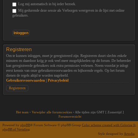
Log mij automatisch in bij ieder bezoek.
Mij gedurende deze sessie als Verborgen weergeven in de lijst met online
gebruikers.
Registreren
Om te kunnen inloggen, moet je geregistreerd zijn. Registreren duurt slechts enkele
minuten en daardoor krijg je ook veel meer mogelijkheden op dit forum. De beheerder
kan geregistreerde gebruikers ook extra permissies verlenen. Neem voordat je inlogt
eerst kennis van onze gebruikersvoorwaarden en bijhorende regels. Op het forum
dienen de regels altijd te worden nageleefd.
Gebruikersvoorwaarden
|
Privacybeleid
Registreren
Het team
•
Verwijder alle forumcookies
•
Alle tijden zijn GMT [ Zomertijd ]
Forumoverzicht
Powered by
phpBB
® Forum Software © phpBB Group
Color scheme created with Colorize It
.
phpBB.nl Vertaling
Style designed by
Artodia
.