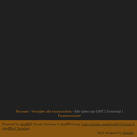
Het team
•
Verwijder alle forumcookies
•
Alle tijden zijn GMT [ Zomertijd ]
Forumoverzicht
Powered by
phpBB
® Forum Software © phpBB Group
Color scheme created with Colorize It
.
phpBB.nl Vertaling
Style designed by
Artodia
.