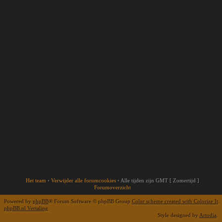
Het team
•
Verwijder alle forumcookies
•
Alle tijden zijn GMT [ Zomertijd ]
Forumoverzicht
Powered by
phpBB
® Forum Software © phpBB Group
Color scheme created with Colorize It
.
phpBB.nl Vertaling
Style designed by
Artodia
.