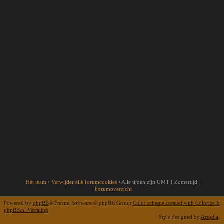
Het team
•
Verwijder alle forumcookies
•
Alle tijden zijn GMT [ Zomertijd ]
Forumoverzicht
Powered by
phpBB
® Forum Software © phpBB Group
Color scheme created with Colorize It
.
phpBB.nl Vertaling
Style designed by
Artodia
.