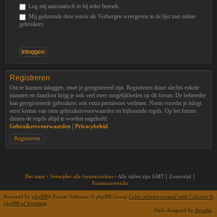
Log mij automatisch in bij ieder bezoek.
Mij gedurende deze sessie als Verborgen weergeven in de lijst met online
gebruikers.
Registreren
Om te kunnen inloggen, moet je geregistreerd zijn. Registreren duurt slechts enkele
minuten en daardoor krijg je ook veel meer mogelijkheden op dit forum. De beheerder
kan geregistreerde gebruikers ook extra permissies verlenen. Neem voordat je inlogt
eerst kennis van onze gebruikersvoorwaarden en bijhorende regels. Op het forum
dienen de regels altijd te worden nageleefd.
Gebruikersvoorwaarden
|
Privacybeleid
Registreren
Het team
•
Verwijder alle forumcookies
•
Alle tijden zijn GMT [ Zomertijd ]
Forumoverzicht
Powered by
phpBB
® Forum Software © phpBB Group
Color scheme created with Colorize It
.
phpBB.nl Vertaling
Style designed by
Artodia
.