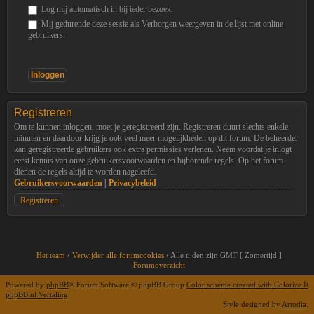
Log mij automatisch in bij ieder bezoek.
Mij gedurende deze sessie als Verborgen weergeven in de lijst met online
gebruikers.
Registreren
Om te kunnen inloggen, moet je geregistreerd zijn. Registreren duurt slechts enkele
minuten en daardoor krijg je ook veel meer mogelijkheden op dit forum. De beheerder
kan geregistreerde gebruikers ook extra permissies verlenen. Neem voordat je inlogt
eerst kennis van onze gebruikersvoorwaarden en bijhorende regels. Op het forum
dienen de regels altijd te worden nageleefd.
Gebruikersvoorwaarden
|
Privacybeleid
Registreren
Het team
•
Verwijder alle forumcookies
•
Alle tijden zijn GMT [ Zomertijd ]
Forumoverzicht
Powered by
phpBB
® Forum Software © phpBB Group
Color scheme created with Colorize It
.
phpBB.nl Vertaling
Style designed by
Artodia
.