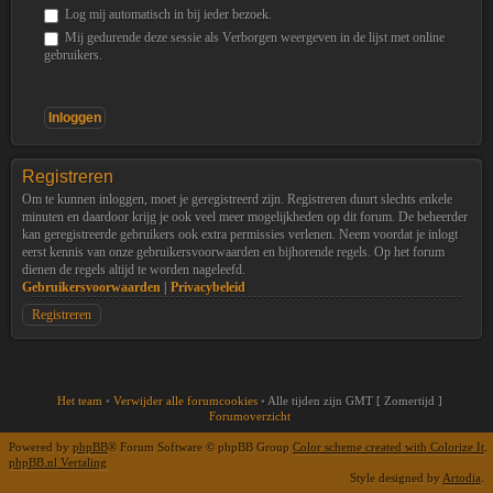
Log mij automatisch in bij ieder bezoek.
Mij gedurende deze sessie als Verborgen weergeven in de lijst met online
gebruikers.
Registreren
Om te kunnen inloggen, moet je geregistreerd zijn. Registreren duurt slechts enkele
minuten en daardoor krijg je ook veel meer mogelijkheden op dit forum. De beheerder
kan geregistreerde gebruikers ook extra permissies verlenen. Neem voordat je inlogt
eerst kennis van onze gebruikersvoorwaarden en bijhorende regels. Op het forum
dienen de regels altijd te worden nageleefd.
Gebruikersvoorwaarden
|
Privacybeleid
Registreren
Het team
•
Verwijder alle forumcookies
•
Alle tijden zijn GMT [ Zomertijd ]
Forumoverzicht
Powered by
phpBB
® Forum Software © phpBB Group
Color scheme created with Colorize It
.
phpBB.nl Vertaling
Style designed by
Artodia
.