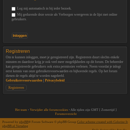
Log mij automatisch in bij ieder bezoek.
Mij gedurende deze sessie als Verborgen weergeven in de lijst met online
gebruikers.
Registreren
Om te kunnen inloggen, moet je geregistreerd zijn. Registreren duurt slechts enkele
minuten en daardoor krijg je ook veel meer mogelijkheden op dit forum. De beheerder
kan geregistreerde gebruikers ook extra permissies verlenen. Neem voordat je inlogt
eerst kennis van onze gebruikersvoorwaarden en bijhorende regels. Op het forum
dienen de regels altijd te worden nageleefd.
Gebruikersvoorwaarden
|
Privacybeleid
Registreren
Het team
•
Verwijder alle forumcookies
•
Alle tijden zijn GMT [ Zomertijd ]
Forumoverzicht
Powered by
phpBB
® Forum Software © phpBB Group
Color scheme created with Colorize It
.
phpBB.nl Vertaling