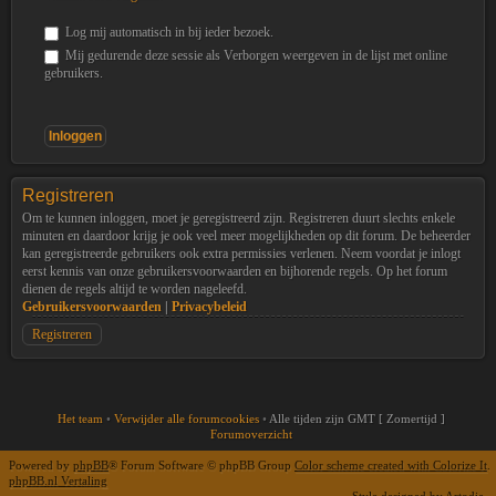
Log mij automatisch in bij ieder bezoek.
Mij gedurende deze sessie als Verborgen weergeven in de lijst met online
gebruikers.
Registreren
Om te kunnen inloggen, moet je geregistreerd zijn. Registreren duurt slechts enkele
minuten en daardoor krijg je ook veel meer mogelijkheden op dit forum. De beheerder
kan geregistreerde gebruikers ook extra permissies verlenen. Neem voordat je inlogt
eerst kennis van onze gebruikersvoorwaarden en bijhorende regels. Op het forum
dienen de regels altijd te worden nageleefd.
Gebruikersvoorwaarden
|
Privacybeleid
Registreren
Het team
•
Verwijder alle forumcookies
•
Alle tijden zijn GMT [ Zomertijd ]
Forumoverzicht
Powered by
phpBB
® Forum Software © phpBB Group
Color scheme created with Colorize It
.
phpBB.nl Vertaling