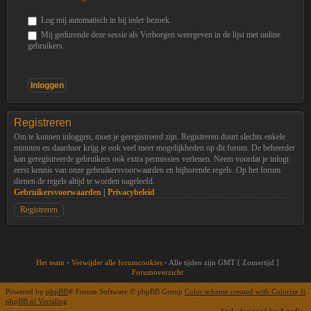
Log mij automatisch in bij ieder bezoek.
Mij gedurende deze sessie als Verborgen weergeven in de lijst met online
gebruikers.
Registreren
Om te kunnen inloggen, moet je geregistreerd zijn. Registreren duurt slechts enkele
minuten en daardoor krijg je ook veel meer mogelijkheden op dit forum. De beheerder
kan geregistreerde gebruikers ook extra permissies verlenen. Neem voordat je inlogt
eerst kennis van onze gebruikersvoorwaarden en bijhorende regels. Op het forum
dienen de regels altijd te worden nageleefd.
Gebruikersvoorwaarden
|
Privacybeleid
Registreren
Het team
•
Verwijder alle forumcookies
•
Alle tijden zijn GMT [ Zomertijd ]
Forumoverzicht
Powered by
phpBB
® Forum Software © phpBB Group
Color scheme created with Colorize It
.
phpBB.nl Vertaling