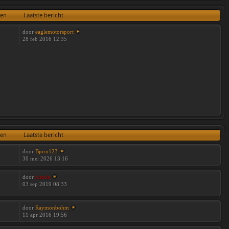
ten
Laatste bericht
door
eaglemotorsport
28 feb 2016 12:35
ten
Laatste bericht
door
Bjorn123
7
30 mei 2026 13:16
door
nimda
3
03 sep 2019 08:33
door
Raymonbohm
11 apr 2016 19:56