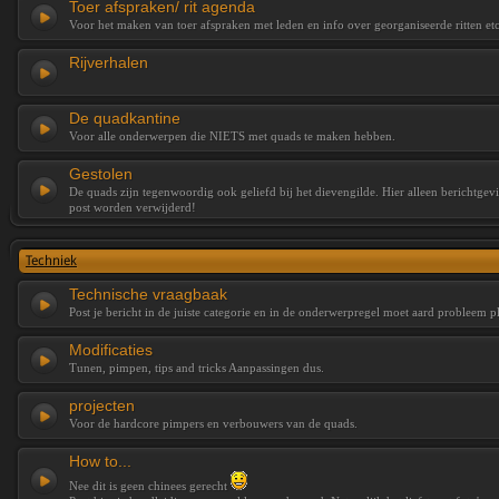
Toer afspraken/ rit agenda
Voor het maken van toer afspraken met leden en info over georganiseerde ritten etc
Rijverhalen
De quadkantine
Voor alle onderwerpen die NIETS met quads te maken hebben.
Gestolen
De quads zijn tegenwoordig ook geliefd bij het dievengilde. Hier alleen berichtge
post worden verwijderd!
Techniek
Technische vraagbaak
Post je bericht in de juiste categorie en in de onderwerpregel moet aard probleem p
Modificaties
Tunen, pimpen, tips and tricks Aanpassingen dus.
projecten
Voor de hardcore pimpers en verbouwers van de quads.
How to...
Nee dit is geen chinees gerecht