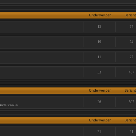
Onderwerpen
Berich
15
74
19
24
11
27
33
457
Onderwerpen
Berich
26
507
 geen quad is.
Onderwerpen
Berich
21
21