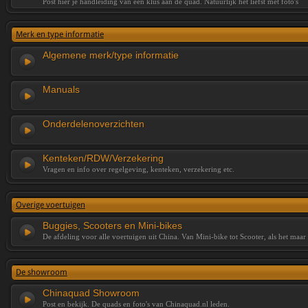
Post hier je handleiding van een klus aan de quad. Natuurlijk het liefst met foto's
Merk en type informatie
Algemene merk/type informatie
Manuals
Onderdelenoverzichten
Kenteken/RDW/Verzekering
Vragen en info over regelgeving, kenteken, verzekering etc.
Overige voertuigen
Buggies, Scooters en Mini-bikes
De afdeling voor alle voertuigen uit China. Van Mini-bike tot Scooter, als het maar
De showroom
Chinaquad Showroom
Post en bekijk. De quads en foto's van Chinaquad.nl leden.