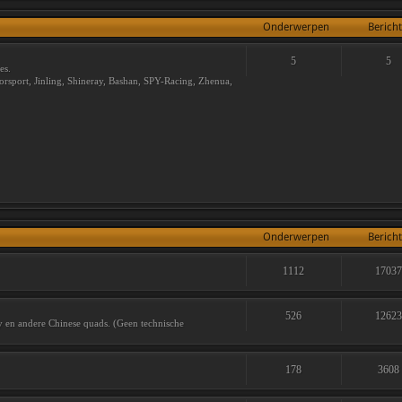
Onderwerpen
Berich
5
5
es.
sport, Jinling, Shineray, Bashan, SPY-Racing, Zhenua,
Onderwerpen
Berich
1112
1703
526
1262
ay en andere Chinese quads. (Geen technische
178
3608