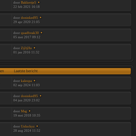
door
Bakkertje5
22 feb 2021 16:18
door
doninked95
29 apr 2020 21:05
door
quadfreak30
05 mei 2017 09:12
door
Z@@lo
01 jan 2016 11:32
ten
Laatste bericht
door
kaleopa
4
02 sep 2024 11:03
door
doninked95
04 jun 2020 23:02
door
Msg
2
19 mei 2018 10:35
door
Unluckyz
28 aug 2024 11:52