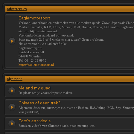
Advertenties
Eaglemotorsport
Verkoop, onderhoud en onderdelen van alle merken quads. Zowel Japans als Chine
Merken: Yamaha, KTM, Dinli, Suzuki, TGB, Honda, Polaris, EGLmotor, Eaglemotor
etc. zijn bij ons niet vreemd.
Veel onderdelen standaard op voorraad.
Staat uw merk 2, 3 of 4 wieler er niet tussen? Geen probleem.
Het adres voor uw quad en/of bike:
Eaglemotorsport
Leidekkersweg 50
3449JJ Woerden
Tel: 06 - 2409 6975
https://eaglemotorsport.nl
Algemeen
Me and my quad
De plaats om je voorsteltopic te maken.
Chinees of geen trek?
Algemene discussie, nieuwtjes etc. over de Bashan, JLA/Jinling, EGL, Spy, Shiner
vraagstukken!)
Foto's en video's
Foto's en video's van Chinese quads, quad meeting, etc.