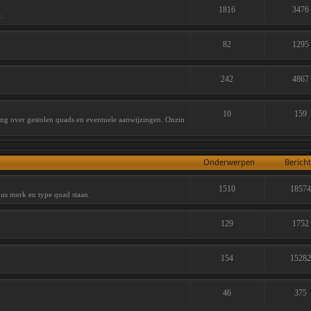
1816
3476
.
82
1295
242
4867
10
159
ving over gestolen quads en eventuele aanwijzingen. Onzin
Onderwerpen
Berich
1510
1857
lus merk en type quad staan.
129
1752
154
1528
46
375