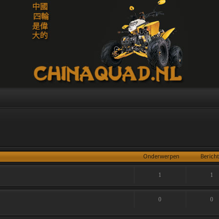
Onderwerpen
Berich
1
1
0
0