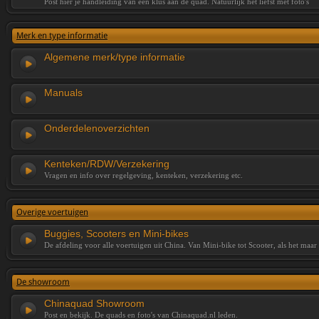
Post hier je handleiding van een klus aan de quad. Natuurlijk het liefst met foto's
Merk en type informatie
Algemene merk/type informatie
Manuals
Onderdelenoverzichten
Kenteken/RDW/Verzekering
Vragen en info over regelgeving, kenteken, verzekering etc.
Overige voertuigen
Buggies, Scooters en Mini-bikes
De afdeling voor alle voertuigen uit China. Van Mini-bike tot Scooter, als het maar
De showroom
Chinaquad Showroom
Post en bekijk. De quads en foto's van Chinaquad.nl leden.