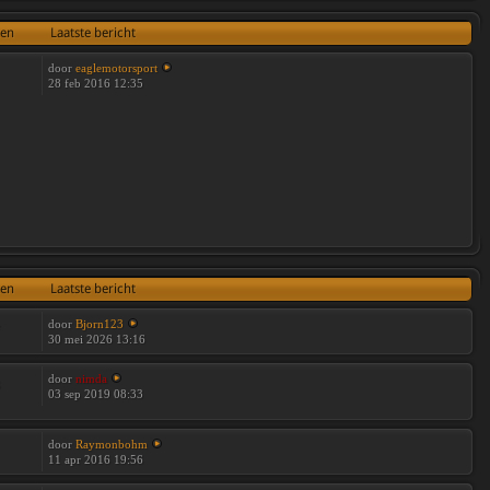
ten
Laatste bericht
door
eaglemotorsport
28 feb 2016 12:35
ten
Laatste bericht
door
Bjorn123
7
30 mei 2026 13:16
door
nimda
3
03 sep 2019 08:33
door
Raymonbohm
11 apr 2016 19:56