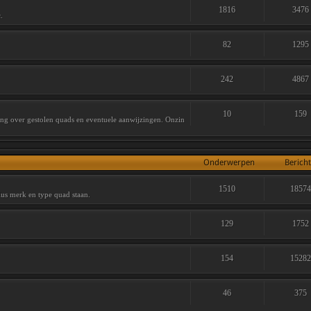
1816
3476
.
82
1295
242
4867
10
159
ving over gestolen quads en eventuele aanwijzingen. Onzin
Onderwerpen
Berich
1510
1857
lus merk en type quad staan.
129
1752
154
1528
46
375