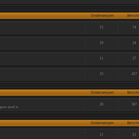
Onderwerpen
Berich
15
74
19
24
11
27
33
457
Onderwerpen
Berich
26
507
 geen quad is.
Onderwerpen
Berich
21
21