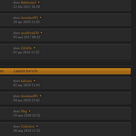
door
Bakkertje5
22 feb 2021 16:18
door
doninked95
29 apr 2020 21:05
door
quadfreak30
05 mei 2017 09:12
door
Z@@lo
01 jan 2016 11:32
ten
Laatste bericht
door
kaleopa
4
02 sep 2024 11:03
door
doninked95
04 jun 2020 23:02
door
Msg
2
19 mei 2018 10:35
door
Unluckyz
28 aug 2024 11:52