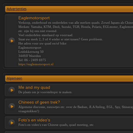
Advertenties
Eaglemotorsport
Verkoop, onderhoud en onderdelen van alle merken quads. Zowel Japans als Chine
Merken: Yamaha, KTM, Dinli, Suzuki, TGB, Honda, Polaris, EGLmotor, Eaglemotor
etc. zijn bij ons niet vreemd.
Veel onderdelen standaard op voorraad.
Staat uw merk 2, 3 of 4 wieler er niet tussen? Geen probleem.
Het adres voor uw quad en/of bike:
Eaglemotorsport
Leidekkersweg 50
3449JJ Woerden
Tel: 06 - 2409 6975
https://eaglemotorsport.nl
Algemeen
Me and my quad
De plaats om je voorsteltopic te maken.
Chinees of geen trek?
Algemene discussie, nieuwtjes etc. over de Bashan, JLA/Jinling, EGL, Spy, Shiner
vraagstukken!)
Foto's en video's
Foto's en video's van Chinese quads, quad meeting, etc.