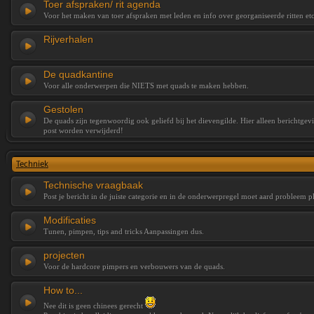
Toer afspraken/ rit agenda
Voor het maken van toer afspraken met leden en info over georganiseerde ritten etc
Rijverhalen
De quadkantine
Voor alle onderwerpen die NIETS met quads te maken hebben.
Gestolen
De quads zijn tegenwoordig ook geliefd bij het dievengilde. Hier alleen berichtge
post worden verwijderd!
Techniek
Technische vraagbaak
Post je bericht in de juiste categorie en in de onderwerpregel moet aard probleem p
Modificaties
Tunen, pimpen, tips and tricks Aanpassingen dus.
projecten
Voor de hardcore pimpers en verbouwers van de quads.
How to...
Nee dit is geen chinees gerecht