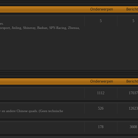
Onderwerpen
Berich
5
5
es.
sport, Jinling, Shineray, Bashan, SPY-Racing, Zhenua,
Onderwerpen
Berich
1112
1703
526
1262
ay en andere Chinese quads. (Geen technische
178
3608