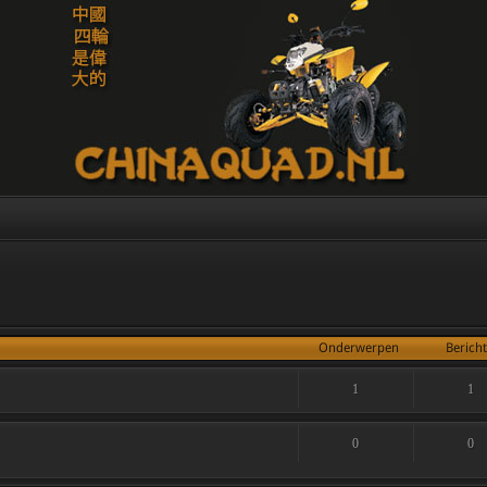
Onderwerpen
Berich
1
1
0
0