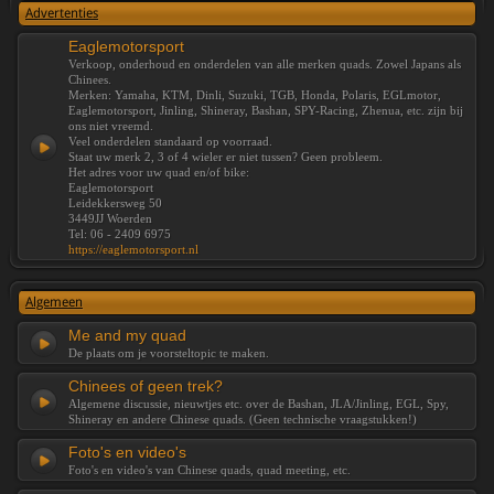
Advertenties
Eaglemotorsport
Verkoop, onderhoud en onderdelen van alle merken quads. Zowel Japans als
Chinees.
Merken: Yamaha, KTM, Dinli, Suzuki, TGB, Honda, Polaris, EGLmotor,
Eaglemotorsport, Jinling, Shineray, Bashan, SPY-Racing, Zhenua, etc. zijn bij
ons niet vreemd.
Veel onderdelen standaard op voorraad.
Staat uw merk 2, 3 of 4 wieler er niet tussen? Geen probleem.
Het adres voor uw quad en/of bike:
Eaglemotorsport
Leidekkersweg 50
3449JJ Woerden
Tel: 06 - 2409 6975
https://eaglemotorsport.nl
Algemeen
Me and my quad
De plaats om je voorsteltopic te maken.
Chinees of geen trek?
Algemene discussie, nieuwtjes etc. over de Bashan, JLA/Jinling, EGL, Spy,
Shineray en andere Chinese quads. (Geen technische vraagstukken!)
Foto's en video's
Foto's en video's van Chinese quads, quad meeting, etc.